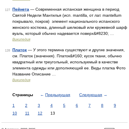
Пейнета
— Современная испанская женщина в период
127
Святой Недели Мантилья (исп. mantilla, от лат. mantellum
покрывало, покров) элемент национального испанского
женского костюма, длинный шелковый или кружевной шарф
вуаль, который обычно надевается поверх&#8230; …
Википедия
Платок
— У этого термина существуют и другие значения,
128
см. Платок (значения). Платок&#160; кусок ткани, обычно
квадратный или треугольный, используемый в качестве
элемента одежды или дополняющий ее. Виды платка Фото
Название Описание …
Википедия
Страницы
←
Предыдущая
Следующая
→
1
2
3
4
5
6
7
8
9
10
11
12
13