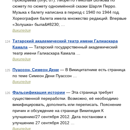
Прокофьева (опус 87). Либретто Николая Волкова по
сюжету по сюжету одноимённой сказки Шарля Перро.
Музыка к балету написана в период с 1940 по 1944 год.
Хореография балета имела множество редакций. Впервые
«Золушка» была&#8230; …
Википедия
Татарский академический театр имени Галиаскара
124
Камала
— Татарский государственный академический
театр имени Галиаскара Камала …
Википедия
Пуассон, Симеон Дени
— В Викицитатнике есть страница
125
по теме Симеон Дени Пуассон …
Википедия
Фальсификация истории
— Эта страница требует
126
существенной переработки. Возможно, её необходимо
викифицировать, дополнить или переписать. Пояснение
причин и обсуждение на странице Википедия:К
улучшению/27 сентября 2012. Дата постановки к
улучшению 27 сентября 2012 …
Википедия